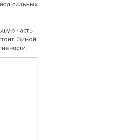
риод сильных
ьшую часть
тоит. Зимой
тивности.