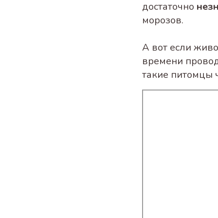
достаточно
нез
морозов.
А вот если жив
времени провод
такие питомцы 