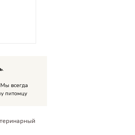
ь
.
 Мы всегда
му питомцу
ветеринарный