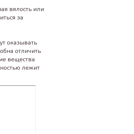
ная вялость или
иться за
ут оказывать
собна отличить
кие вещества
лностью лежит