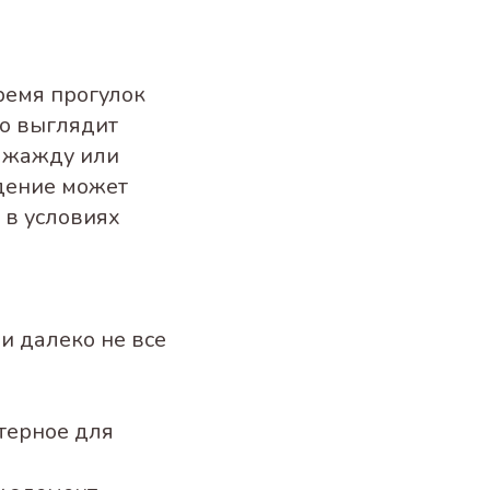
ремя прогулок
то выглядит
т жажду или
едение может
 в условиях
 и далеко не все
терное для