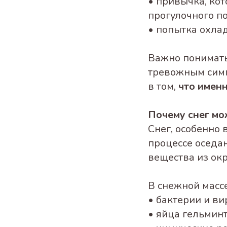
• привычка, ко
прогулочного п
• попытка охлад
Важно понимать,
тревожным симп
в том,
что именн
Почему снег мо
Снег, особенно 
процессе оседа
вещества из ок
В снежной массе
• бактерии и ви
• яйца гельмин