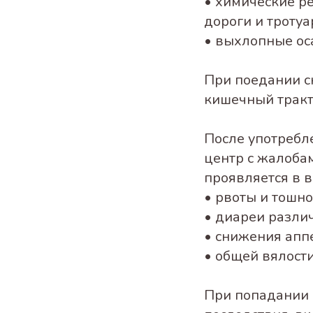
• химические р
дороги и тротуа
• выхлопные ос
При поедании с
кишечный тракт
После употребл
центр с жалоба
проявляется в в
• рвоты и тошно
• диареи разли
• снижения аппе
• общей вялости
При попадании 