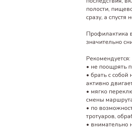
последствия, в
полости, пищев
сразу, а спустя
Профилактика в
значительно сн
Рекомендуется:
• не поощрять п
• брать с собой
активно двигает
• мягко перекл
смены маршрута
• по возможност
тротуаров, обра
• внимательно 