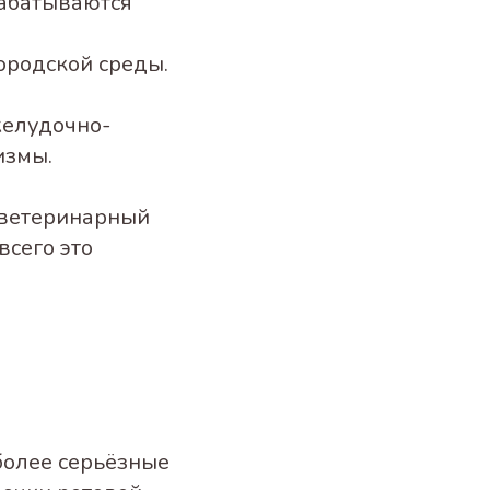
рабатываются
ородской среды.
желудочно-
измы.
 ветеринарный
всего это
более серьёзные