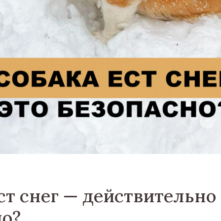
ст снег — действительно 
но?