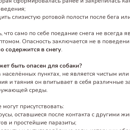
торая сформировалась ранее и закрепилась ка
оведения;
ить слизистую ротовой полости после бега или
 что само по себе поедание снега не всегда я
томом. Опасность заключается не в поведении
о содержится в снегу
.
жет быть опасен для собаки?
в населённых пунктах, не является чистым или
ния и таяния он впитывает в себя различные 
ружающей среды.
 могут присутствовать:
русы, оставшиеся после контакта с другими ж
тов и простейшие паразиты;