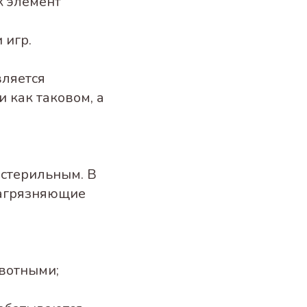
к элемент
 игр.
вляется
 как таковом, а
 стерильным. В
загрязняющие
ивотными;