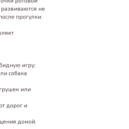
лочки ротовой
 развиваются не
после прогулки.
оляет
обидную игру;
сли собака
грушек или
от дорог и
щения домой.